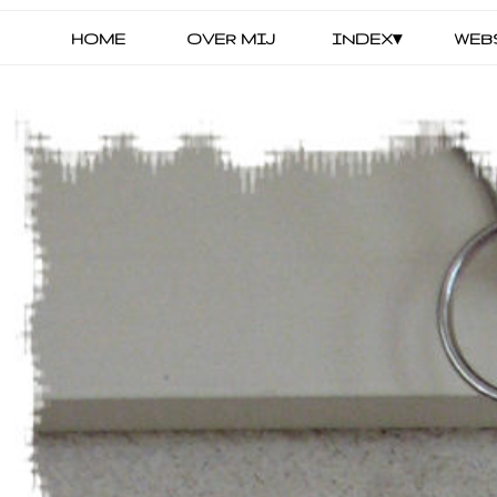
HOME
OVER MIJ
INDEX▾
WEB