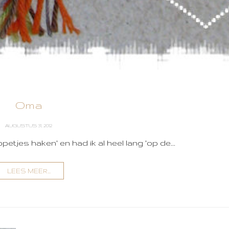
Oma
AUGUSTUS 31, 2012
tjes haken' en had ik al heel lang 'op de...
LEES MEER...