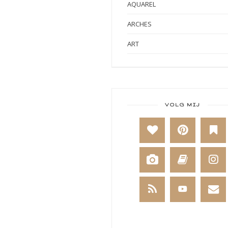
AQUAREL
ARCHES
ART
ART BY MARLENE
ART JOURNAL
BABY
VOLG MIJ
BAKKEN
BEESTENBOEL
BOEKEN
BREIEN
BRUSHO
CADEAUVERPAKKING