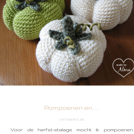
Pompoenen en.......
OKTOBER 07, 2011
Voor de herfst-etalage mocht ik pompoenen