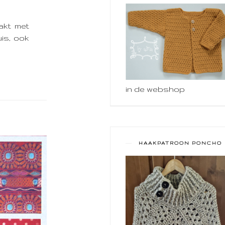
akt met
uis, ook
in de webshop
HAAKPATROON PONCHO