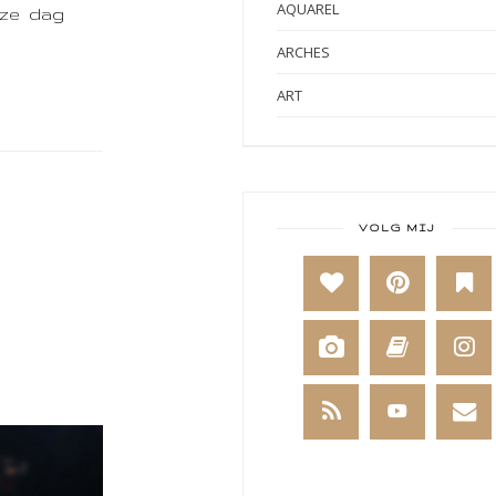
AQUAREL
eze dag
ARCHES
ART
ART BY MARLENE
ART JOURNAL
BABY
VOLG MIJ
BAKKEN
BEESTENBOEL
BOEKEN
BREIEN
BRUSHO
CADEAUVERPAKKING