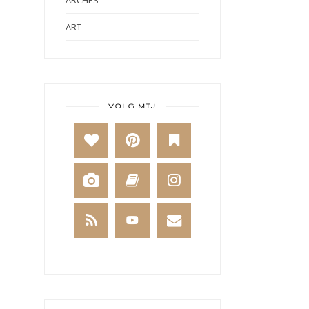
ARCHES
ART
ART BY MARLENE
ART JOURNAL
BABY
VOLG MIJ
BAKKEN
BEESTENBOEL
BOEKEN
BREIEN
BRUSHO
CADEAUVERPAKKING
CAL 2014