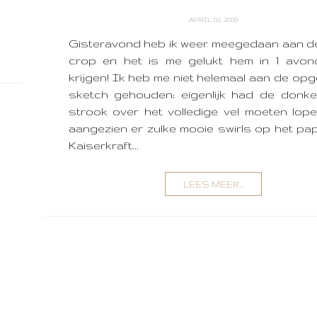
APRIL 02, 2009
Gisteravond heb ik weer meegedaan aan de
crop en het is me gelukt hem in 1 avon
krijgen! Ik heb me niet helemaal aan de op
sketch gehouden; eigenlijk had de donke
strook over het volledige vel moeten lop
aangezien er zulke mooie swirls op het pap
Kaiserkraft...
LEES MEER...