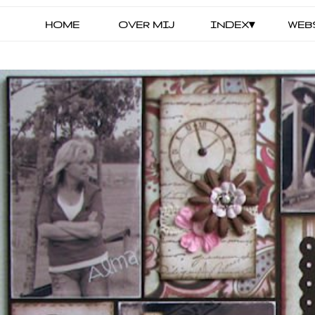
HOME
OVER MIJ
INDEX▾
WEB