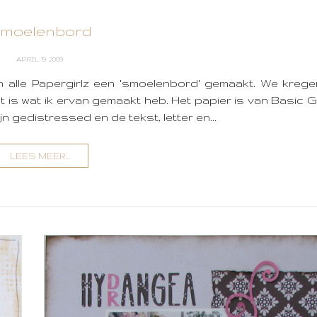
moelenbord
APRIL 19, 2009
 alle Papergirlz een 'smoelenbord' gemaakt. We kregen
t is wat ik ervan gemaakt heb. Het papier is van Basic 
ijn gedistressed en de tekst, letter en...
LEES MEER...