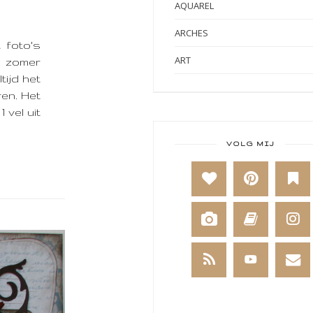
AQUAREL
ARCHES
 foto's
ART
e zomer
ltijd het
ART BY MARLENE
en. Het
 vel uit
ART JOURNAL
BABY
VOLG MIJ
BAKKEN
BEESTENBOEL
BOEKEN
BREIEN
BRUSHO
CADEAUVERPAKKING