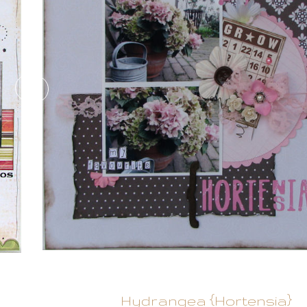
Hydrangea {Hortensia}