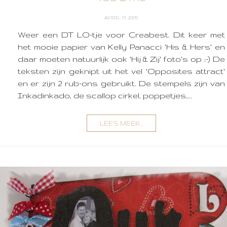
APRIL 13, 2009
Weer een DT LO-tje voor Creabest. Dit keer met
het mooie papier van Kelly Panacci 'His & Hers' en
daar moeten natuurlijk ook 'Hij & Zij' foto's op ;-) De
teksten zijn geknipt uit het vel 'Opposites attract'
en er zijn 2 rub-ons gebruikt. De stempels zijn van
Inkadinkado, de scallop cirkel, poppetjes,...
LEES MEER...