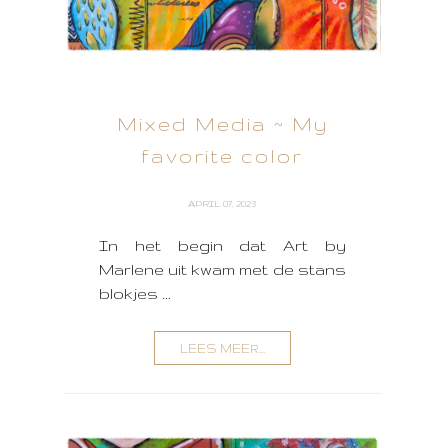
Mixed Media ~ My
favorite color
APRIL 07, 2023
In het begin dat Art by
Marlene uit kwam met de stans
blokjes ...
LEES MEER...