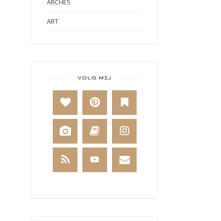
ARCHES
ART
ART BY MARLENE
ART JOURNAL
BABY
VOLG MIJ
BAKKEN
BEESTENBOEL
BOEKEN
BREIEN
BRUSHO
CADEAUVERPAKKING
CAL 2014