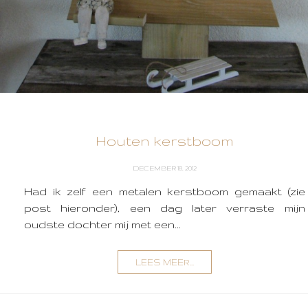
Houten kerstboom
DECEMBER 18, 2012
Had ik zelf een metalen kerstboom gemaakt (zie
post hieronder), een dag later verraste mijn
oudste dochter mij met een...
LEES MEER...