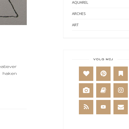
AQUAREL
ARCHES
ART
ART BY MARLENE
ART JOURNAL
BABY
VOLG MIJ
atiever
BAKKEN
t haken
BEESTENBOEL
BOEKEN
BREIEN
BRUSHO
CADEAUVERPAKKING