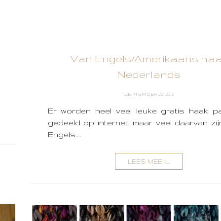
Van Engels/Amerikaans na
Nederlands
SEPTEMBER 22, 2012
Er worden heel veel leuke gratis haak p
gedeeld op internet, maar veel daarvan zij
Engels....
LEES MEER...