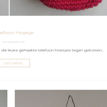
lefoon Hoesje
DECEMBER 21, 2012
an die leuke gehaakte telefoon hoesjes tegen gekomen...
LEES MEER...