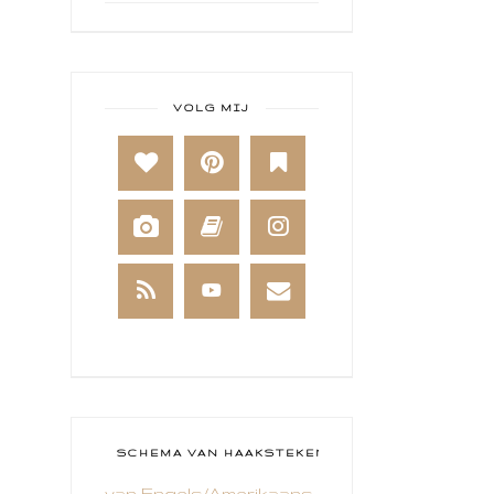
ART BY MARLENE
ART JOURNAL
BABY
VOLG MIJ
BAKKEN
BEESTENBOEL
BOEKEN
BREIEN
BRUSHO
CADEAUVERPAKKING
CAL 2014
CAMEO 4
SCHEMA VAN HAAKSTEKEN
van Engels/Amerikaans