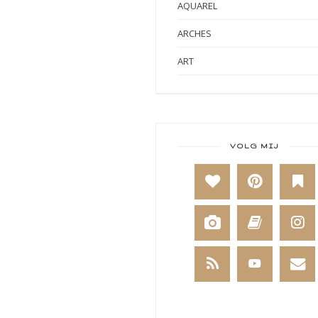
AQUAREL
ARCHES
ART
ART BY MARLENE
ART JOURNAL
BABY
VOLG MIJ
BAKKEN
BEESTENBOEL
BOEKEN
BREIEN
BRUSHO
CADEAUVERPAKKING