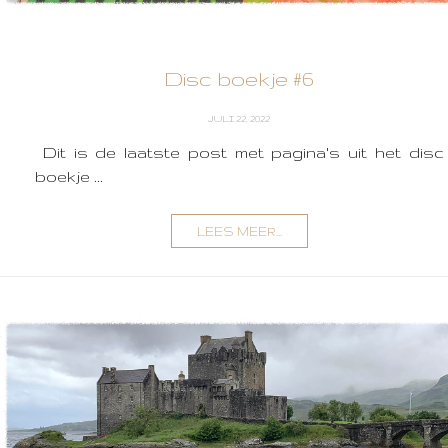
Disc boekje #6
JULI 22, 2022
Dit is de laatste post met pagina's uit het disc
boekje ...
LEES MEER...