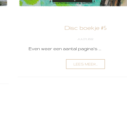
Disc boekje #5
JULI 11, 2022
Even weer een aantal pagina's ...
LEES MEER...