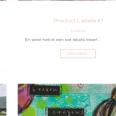
Product Labels #3
JULI 18, 2022
En weer heb ik een set labels klaar! ...
LEES MEER...