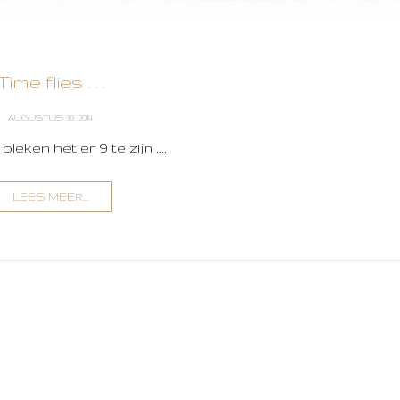
Time flies . . .
AUGUSTUS 30, 2014
ken het er 9 te zijn ....
LEES MEER...