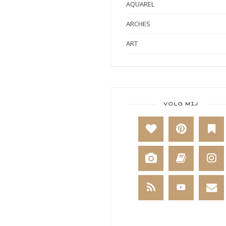
AQUAREL
ARCHES
ART
ART BY MARLENE
ART JOURNAL
BABY
VOLG MIJ
BAKKEN
BEESTENBOEL
BOEKEN
BREIEN
BRUSHO
CADEAUVERPAKKING