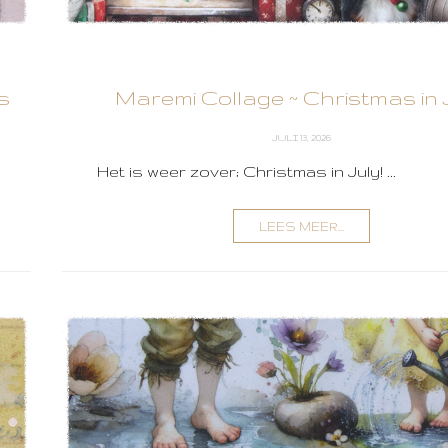
s
Maremi Collage ~ Christmas in 
JULI 13, 2026
Het is weer zover; Christmas in July! ...
LEES MEER...