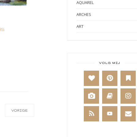
AQUAREL
ARCHES
ART
is
ART BY MARLENE
ART JOURNAL
BABY
VOLG MIJ
BAKKEN
BEESTENBOEL
BOEKEN
BREIEN
VORIGE
BRUSHO
CADEAUVERPAKKING