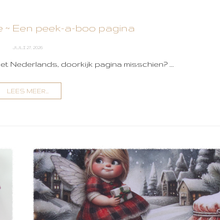
 ~ Een peek-a-boo pagina
JULI 27, 2026
het Nederlands, doorkijk pagina misschien? ...
LEES MEER...