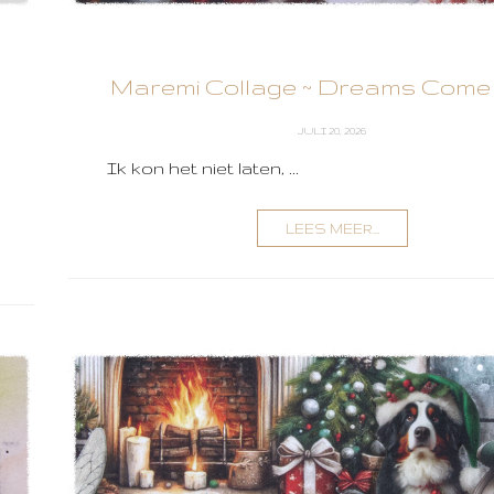
Maremi Collage ~ Dreams Come
JULI 20, 2026
Ik kon het niet laten, ...
LEES MEER...