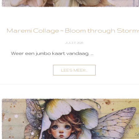
Maremi Collage ~ Bloom through Storm
JULI 17, 2026
Weer een jumbo kaart vandaag. ...
LEES MEER...