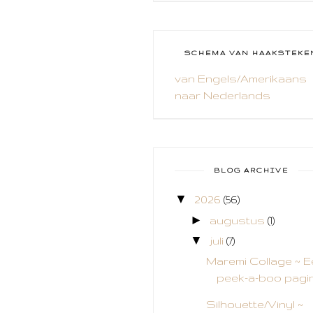
CAL 2014
CAMEO 4
SCHEMA VAN HAAKSTEKE
CARDS ONLY
van Engels/Amerikaans
naar Nederlands
CHALLENGE
COLLAGE
COZY COLORING
BLOG ARCHIVE
CREABEST
▼
2026
(56)
CREATIEF
►
augustus
(1)
CREATIVE FABRICA
▼
juli
(7)
Maremi Collage ~ E
CUPCAKES
peek-a-boo pagi
DEKENS
Silhouette/Vinyl ~