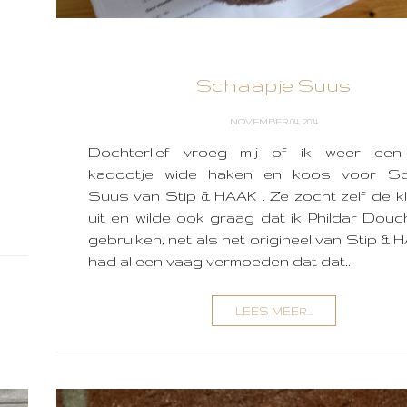
Schaapje Suus
NOVEMBER 04, 2014
Dochterlief vroeg mij of ik weer een
kadootje wide haken en koos voor Sc
Suus van Stip & HAAK . Ze zocht zelf de kl
uit en wilde ook graag dat ik Phildar Douc
gebruiken, net als het origineel van Stip & 
had al een vaag vermoeden dat dat...
LEES MEER...