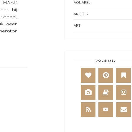
AQUAREL
 & HAAK
aat hij
ARCHES
tioneel,
ik weer
ART
nerator
ART BY MARLENE
ART JOURNAL
BABY
VOLG MIJ
BAKKEN
BEESTENBOEL
BOEKEN
BREIEN
BRUSHO
CADEAUVERPAKKING