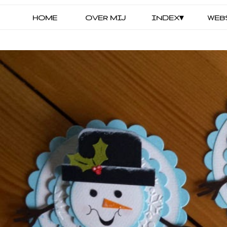
HOME
OVER MIJ
INDEX▾
WEB