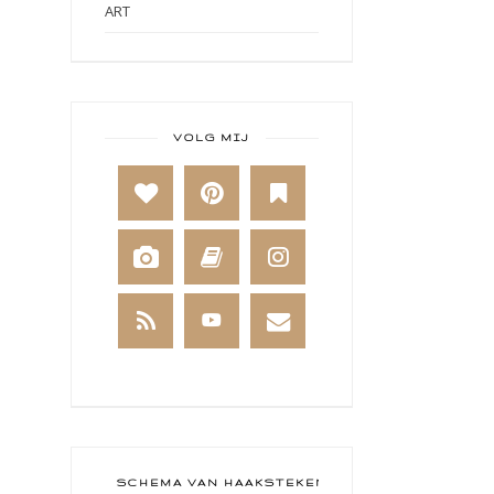
ART
ART BY MARLENE
ART JOURNAL
BABY
VOLG MIJ
BAKKEN
BEESTENBOEL
BOEKEN
BREIEN
BRUSHO
CADEAUVERPAKKING
CAL 2014
CAMEO 4
SCHEMA VAN HAAKSTEKEN