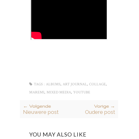
,
,
,
TAGS :
ALBUMS
ART JOURNAL
COLLAGE
,
,
MAREMI
MIXED MEDIA
YOUTUBE
← Volgende
Vorige →
Nieuwere post
Oudere post
YOU MAY ALSO LIKE