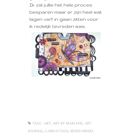
Ik zal jullie het hele proces
besparen maar er zijn heel wat
lagen verf in gaan zitten voor
ik redelijk tevreden was.
,
,
TAGS :
ART
ART BY MARLENE
ART
,
,
JOURNAL
LABELS/TAGS
MIXED MEDIA