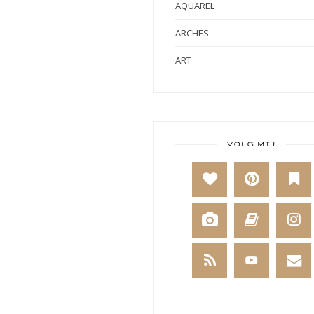
AQUAREL
ARCHES
ART
ART BY MARLENE
ART JOURNAL
BABY
VOLG MIJ
BAKKEN
BEESTENBOEL
BOEKEN
BREIEN
BRUSHO
CADEAUVERPAKKING