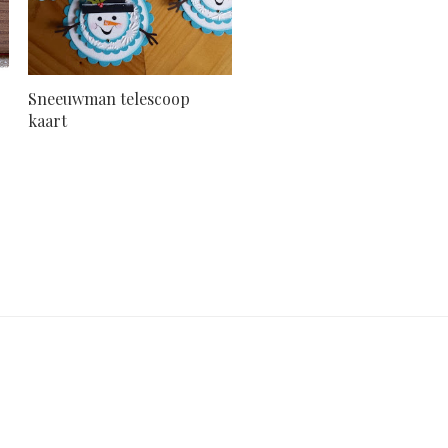
Sneeuwman telescoop
kaart