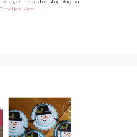
bezoekje/Thanks for stopping by
Groetjes, Alma