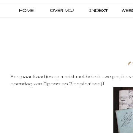
HOME
OVER MIJ
INDEX▾
WEB
Een paar kaartjes gemaakt met het nieuwe papier van
opendag van Pipoos op 17 september j.l.