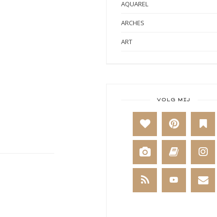
AQUAREL
ARCHES
ART
ART BY MARLENE
ART JOURNAL
BABY
VOLG MIJ
BAKKEN
BEESTENBOEL
BOEKEN
BREIEN
BRUSHO
CADEAUVERPAKKING