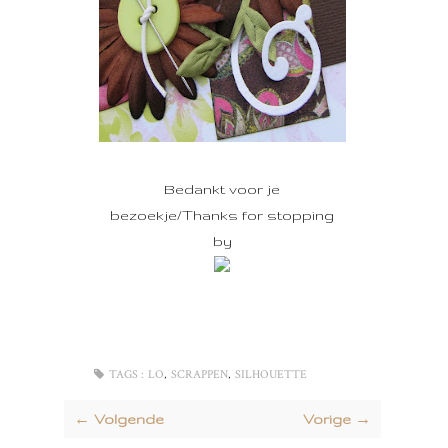
Bedankt voor je
bezoekje/Thanks for stopping
by
,
,
TAGS :
LO
SCRAPPEN
SILHOUETTE
← Volgende
Vorige →