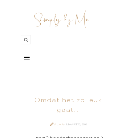
Omdat het zo leuk
gaat....
ALMA
- MAART 12, 2016
...nog 2 boodschappennetjes ;)