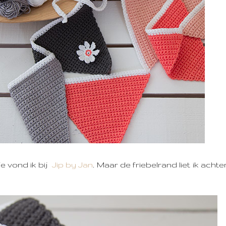
e vond ik bij
Jip by Jan
. Maar de friebelrand liet ik acht