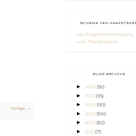
CAL 2014
CAMEO 4
SCHEMA VAN HAAKSTEKE
CARDS ONLY
van Engels/Amerikaans
naar Nederlands
CHALLENGE
COLLAGE
COZY COLORING
BLOG ARCHIVE
CREABEST
►
2026
(56)
CREATIEF
►
2025
(95)
CREATIVE FABRICA
►
2024
(90)
Vorige →
►
2023
(104)
CUPCAKES
►
2022
(82)
DEKENS
►
2021
(77)