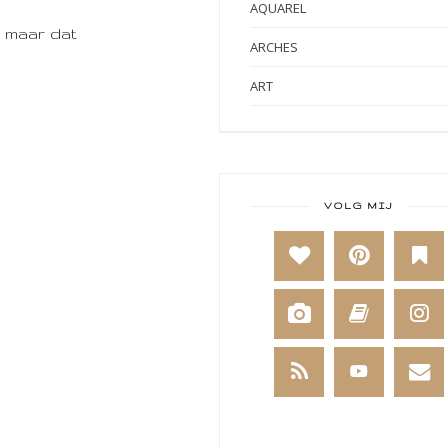
AQUAREL
n maar dat
ARCHES
ART
ART BY MARLENE
ART JOURNAL
BABY
VOLG MIJ
BAKKEN
BEESTENBOEL
BOEKEN
BREIEN
BRUSHO
CADEAUVERPAKKING