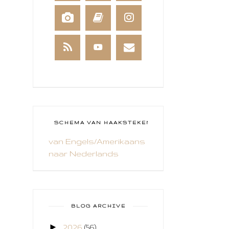
BEESTENBOEL
BOEKEN
BREIEN
BRUSHO
CADEAUVERPAKKING
CAL 2014
CAMEO 4
SCHEMA VAN HAAKSTEKEN
van Engels/Amerikaans
CARDS ONLY
naar Nederlands
CHALLENGE
COLLAGE
COZY COLORING
BLOG ARCHIVE
CREABEST
►
2026
(56)