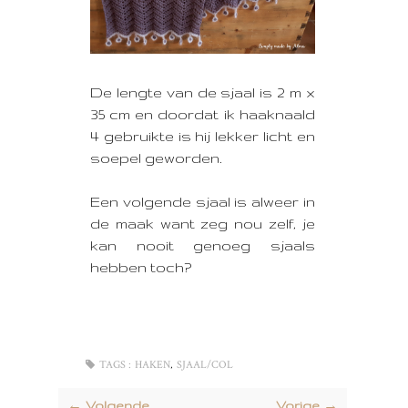
De lengte van de sjaal is 2 m x
35 cm en doordat ik haaknaald
4 gebruikte is hij lekker licht en
soepel geworden.
Een volgende sjaal is alweer in
de maak want zeg nou zelf, je
kan nooit genoeg sjaals
hebben toch?
,
TAGS :
HAKEN
SJAAL/COL
← Volgende
Vorige →