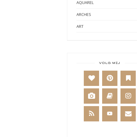
AQUAREL
ARCHES
ART
ART BY MARLENE
ART JOURNAL
BABY
VOLG MIJ
BAKKEN
BEESTENBOEL
BOEKEN
BREIEN
BRUSHO
CADEAUVERPAKKING