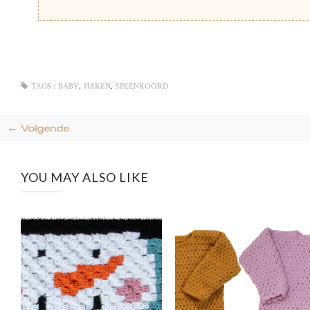
,
,
TAGS :
BABY
HAKEN
SPEENKOORD
← Volgende
YOU MAY ALSO LIKE