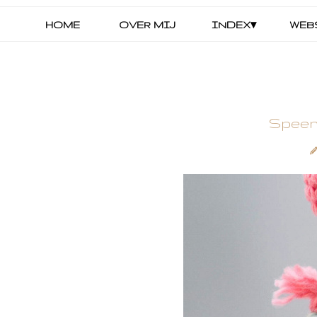
HOME
OVER MIJ
INDEX▾
WEB
Speen