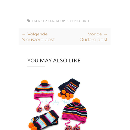
,
,
TAGS :
HAKEN
SHOP
SPEENKOORD
← Volgende
Vorige →
Nieuwere post
Oudere post
YOU MAY ALSO LIKE