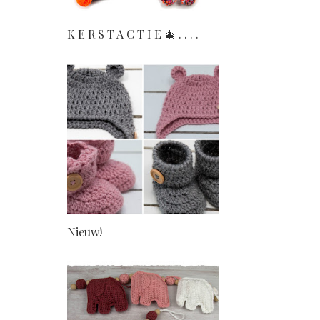
K E R S T A C T I E 🎄 . . . .
Nieuw!