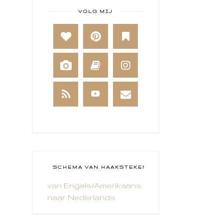
BABY
VOLG MIJ
BAKKEN
BEESTENBOEL
BOEKEN
BREIEN
BRUSHO
CADEAUVERPAKKING
CAL 2014
CAMEO 4
SCHEMA VAN HAAKSTEKEN
van Engels/Amerikaans
CARDS ONLY
naar Nederlands
CHALLENGE