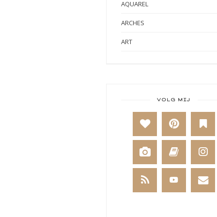
AQUAREL
ARCHES
ART
ART BY MARLENE
ART JOURNAL
BABY
VOLG MIJ
BAKKEN
BEESTENBOEL
BOEKEN
BREIEN
BRUSHO
CADEAUVERPAKKING