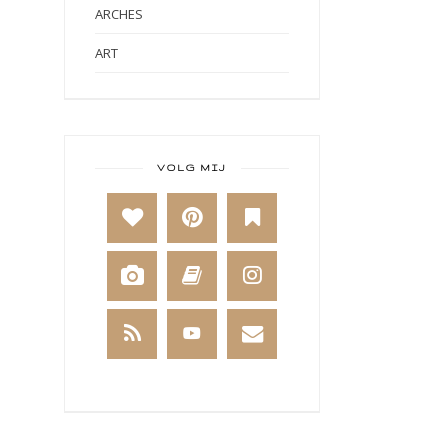
ARCHES
ART
ART BY MARLENE
ART JOURNAL
BABY
VOLG MIJ
BAKKEN
BEESTENBOEL
BOEKEN
BREIEN
BRUSHO
CADEAUVERPAKKING
CAL 2014