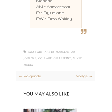
Marlene
AM = Amsterdam
D = Dylusions
DW = Dina Wakley
,
,
TAGS :
ART
ART BY MARLENE
ART
,
,
,
JOURNAL
COLLAGE
GELLI PRINT
MIXED
MEDIA
← Volgende
Vorige →
YOU MAY ALSO LIKE