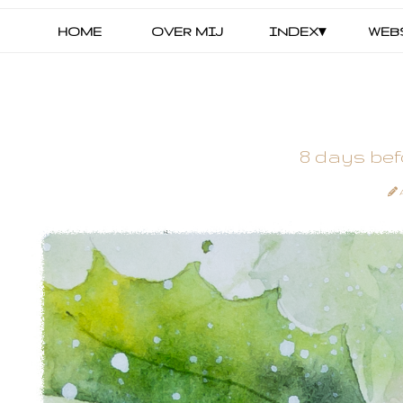
HOME
OVER MIJ
INDEX▾
WEB
8 days bef