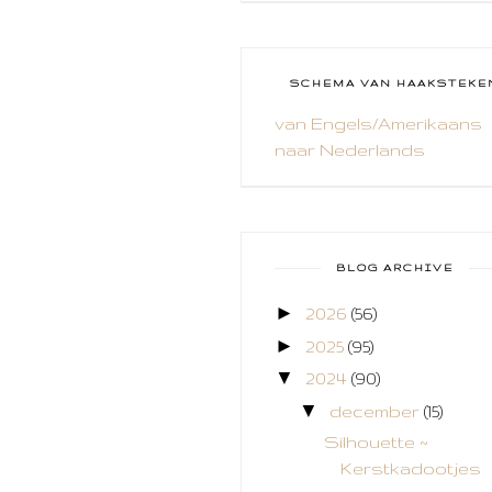
CAL 2014
CAMEO 4
SCHEMA VAN HAAKSTEKE
CARDS ONLY
van Engels/Amerikaans
naar Nederlands
CHALLENGE
COLLAGE
COZY COLORING
BLOG ARCHIVE
CREABEST
►
2026
(56)
CREATIEF
►
2025
(95)
CREATIVE FABRICA
▼
2024
(90)
▼
december
(15)
CUPCAKES
Silhouette ~
DEKENS
Kerstkadootjes