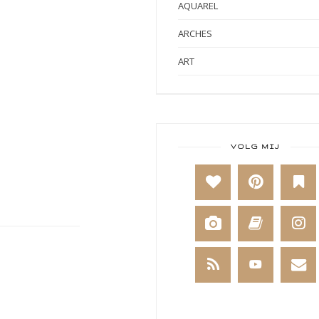
AQUAREL
ARCHES
ART
ART BY MARLENE
ART JOURNAL
BABY
VOLG MIJ
BAKKEN
BEESTENBOEL
BOEKEN
BREIEN
BRUSHO
CADEAUVERPAKKING