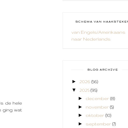
CAL 2014
CAMEO 4
SCHEMA VAN HAAKSTEKE
CARDS ONLY
van Engels/Amerikaans
naar Nederlands
CHALLENGE
COLLAGE
COZY COLORING
BLOG ARCHIVE
CREABEST
►
2026
(56)
CREATIEF
▼
2025
(95)
CREATIVE FABRICA
►
december
(8)
fs de hele
►
november
(5)
CUPCAKES
e ging wat
►
oktober
(10)
DEKENS
►
september
(7)