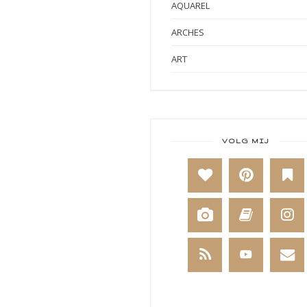
AQUAREL
ARCHES
ART
ART BY MARLENE
ART JOURNAL
BABY
VOLG MIJ
BAKKEN
BEESTENBOEL
BOEKEN
BREIEN
BRUSHO
CADEAUVERPAKKING