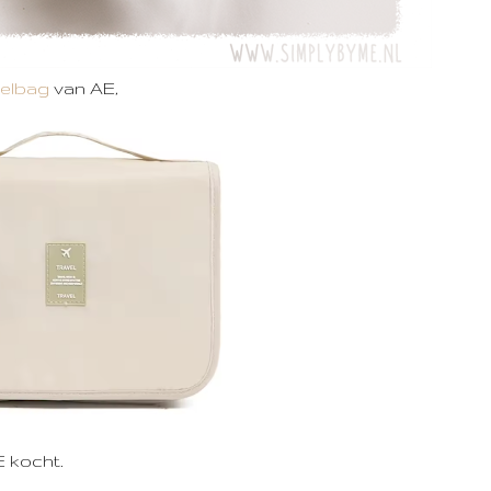
elbag
van AE,
E kocht.