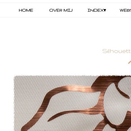
HOME
OVER MIJ
INDEX▾
WEB
Silhouett