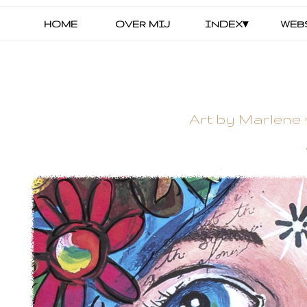
HOME
OVER MIJ
INDEX▾
WEB
Art by Marlene 