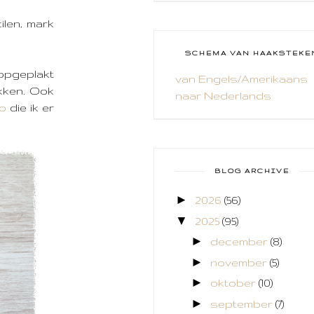
CAL 2014
ilen, mark
CAMEO 4
SCHEMA VAN HAAKSTEKE
CARDS ONLY
 opgeplakt
van Engels/Amerikaans
akken. Ook
naar Nederlands
CHALLENGE
eo
die ik er
COLLAGE
COZY COLORING
BLOG ARCHIVE
CREABEST
►
2026
(56)
CREATIEF
▼
2025
(95)
CREATIVE FABRICA
►
december
(8)
►
november
(5)
CUPCAKES
►
oktober
(10)
DEKENS
►
september
(7)