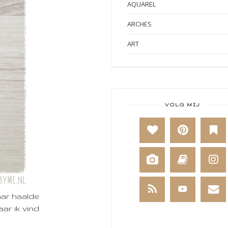
AQUAREL
ARCHES
ART
ART BY MARLENE
ART JOURNAL
BABY
VOLG MIJ
BAKKEN
BEESTENBOEL
BOEKEN
BREIEN
aar haalde
BRUSHO
ar ik vind
CADEAUVERPAKKING