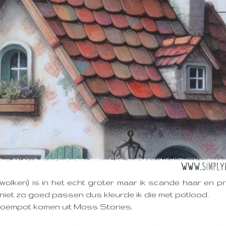
olken) is in het echt groter maar ik scande haar en pr
k niet zo goed passen dus kleurde ik die met potlood.
loempot komen uit Moss Stories.