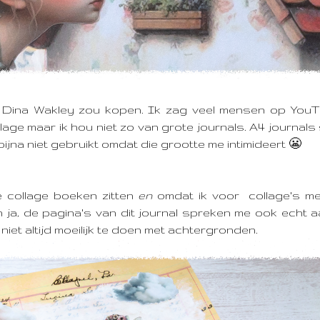
an Dina Wakley zou kopen.
Ik zag veel mensen op You
age maar ik hou niet zo van grote journals. A4 journals
 bijna niet gebruikt omdat die grootte me intimideert 😬
e collage boeken zitten
en
omdat ik voor collage's me
n ja, de pagina's van dit journal spreken me ook echt a
niet altijd moeilijk te doen met achtergronden.