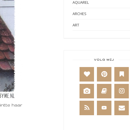
AQUAREL
ARCHES
ART
ART BY MARLENE
ART JOURNAL
BABY
VOLG MIJ
BAKKEN
BEESTENBOEL
BOEKEN
BREIEN
intte haar
BRUSHO
CADEAUVERPAKKING