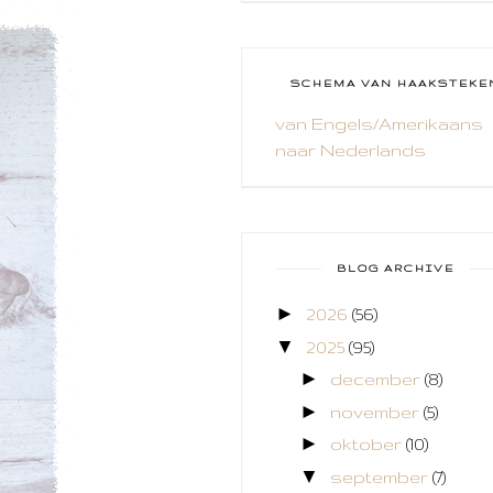
CAL 2014
CAMEO 4
SCHEMA VAN HAAKSTEKE
CARDS ONLY
van Engels/Amerikaans
naar Nederlands
CHALLENGE
COLLAGE
COZY COLORING
BLOG ARCHIVE
CREABEST
►
2026
(56)
CREATIEF
▼
2025
(95)
CREATIVE FABRICA
►
december
(8)
►
november
(5)
CUPCAKES
►
oktober
(10)
DEKENS
▼
september
(7)