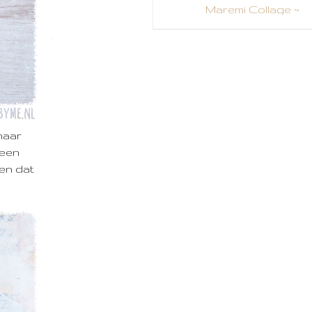
DESIGN TEAM
Maremi Collage ~
Hide and Seek
DIGITAL ART
Knutsels ~ Notitie
DINA WAKLEY
boekjes met
gelamineerde kaf
DYLUSIONS
Maremi Collage ~
ETCHRLAB SKETCHBOOK
Peace
haar
FABRIANO
 een
Art by Marlene ~
 en dat
FIMO
Move On
FOTOGRAFIE
Maremi Collage ~
Secrets
GELLI PRINT
Maremi Collage ~
GOODNOTES
Charmed
GRATIS PATROON
Maremi Collage ~
Summer globe
HAHNEMÜHLE WATERCOLORBO