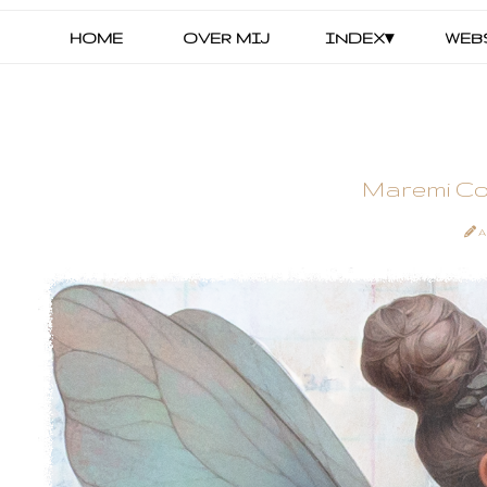
HOME
OVER MIJ
INDEX▾
WEB
Maremi Col
A