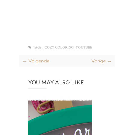
,
TAGS :
COZY COLORING
YOUTUBE
← Volgende
Vorige →
YOU MAY ALSO LIKE