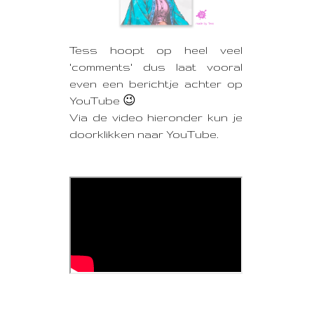
Tess hoopt op heel veel
'comments' dus laat vooral
even een berichtje achter op
YouTube 😉
Via de video hieronder kun je
doorklikken naar YouTube.