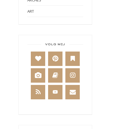
ART
ART BY MARLENE
ART JOURNAL
BABY
VOLG MIJ
BAKKEN
BEESTENBOEL
BOEKEN
BREIEN
BRUSHO
CADEAUVERPAKKING
CAL 2014