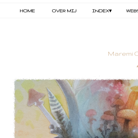
HOME
OVER MIJ
INDEX▾
WEB
Maremi C