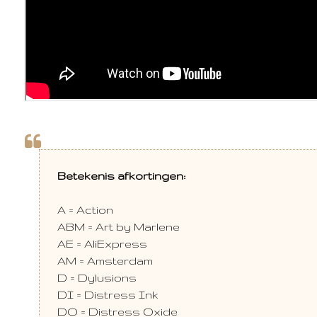
Betekenis afkortingen:
A = Action
ABM = Art by Marlene
AE = AliExpress
AM = Amsterdam
D = Dylusions
DI = Distress Ink
DO = Distress Oxide