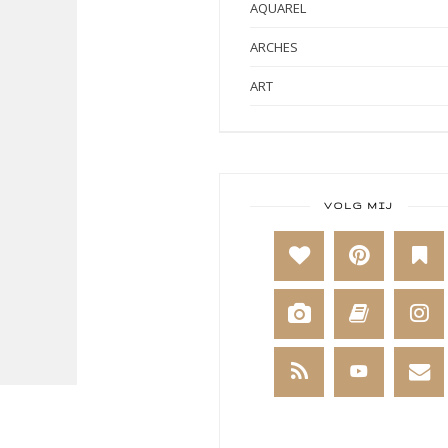
AQUAREL
ARCHES
ART
ART BY MARLENE
ART JOURNAL
BABY
VOLG MIJ
BAKKEN
BEESTENBOEL
BOEKEN
BREIEN
BRUSHO
CADEAUVERPAKKING