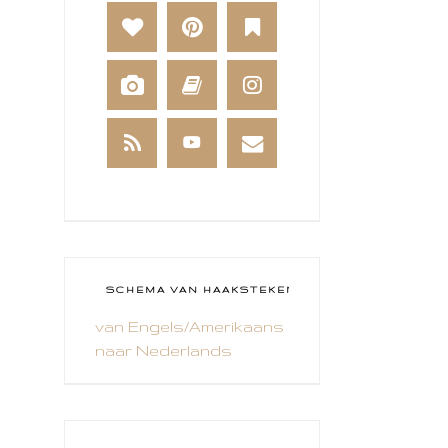
BAKKEN
BEESTENBOEL
BOEKEN
BREIEN
BRUSHO
CADEAUVERPAKKING
CAL 2014
CAMEO 4
SCHEMA VAN HAAKSTEKEN
van Engels/Amerikaans
CARDS ONLY
naar Nederlands
CHALLENGE
COLLAGE
COZY COLORING