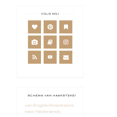
ART JOURNAL
BABY
VOLG MIJ
BAKKEN
BEESTENBOEL
BOEKEN
BREIEN
BRUSHO
CADEAUVERPAKKING
CAL 2014
CAMEO 4
SCHEMA VAN HAAKSTEKEN
van Engels/Amerikaans
CARDS ONLY
naar Nederlands
CHALLENGE