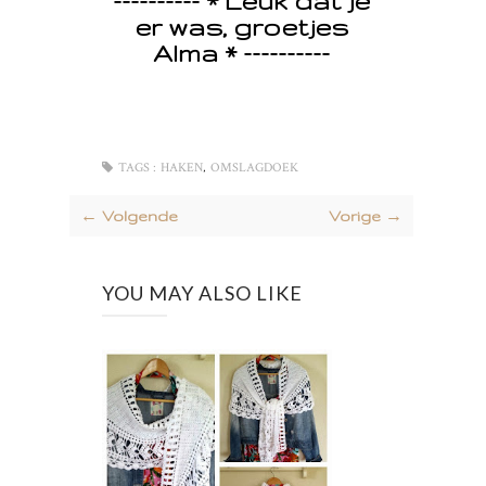
er was, groetjes
Alma * ----------
,
TAGS :
HAKEN
OMSLAGDOEK
← Volgende
Vorige →
YOU MAY ALSO LIKE