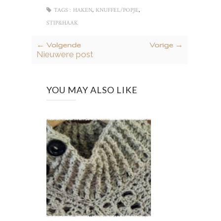
,
,
TAGS :
HAKEN
KNUFFEL/POPJE
STIP&HAAK
← Volgende
Vorige →
Nieuwere post
YOU MAY ALSO LIKE