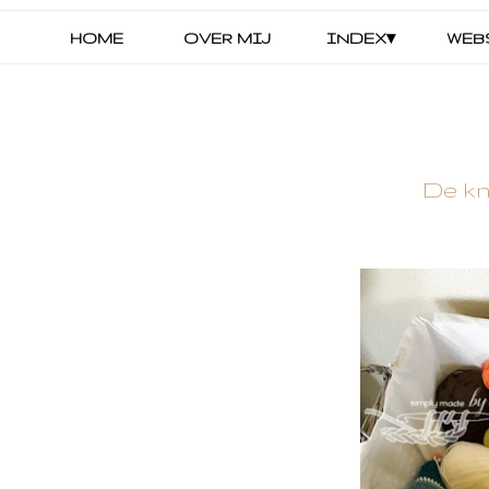
HOME
OVER MIJ
INDEX▾
WEB
De k