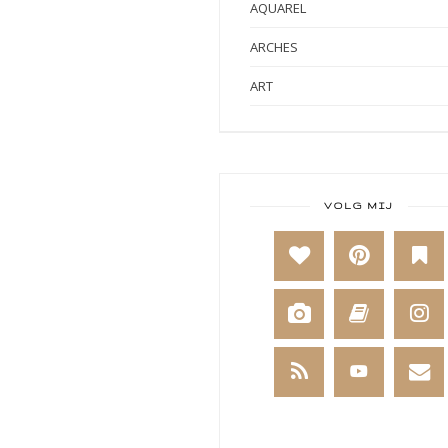
AQUAREL
ARCHES
ART
ART BY MARLENE
ART JOURNAL
BABY
VOLG MIJ
BAKKEN
BEESTENBOEL
BOEKEN
BREIEN
BRUSHO
CADEAUVERPAKKING