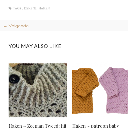
,
TAGS :
DEKENS
HAKEN
← Volgende
YOU MAY ALSO LIKE
Haken ~ Zeeman Tweed; hij
Haken ~ patroon baby