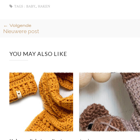
,
TAGS :
BABY
HAKEN
← Volgende
Nieuwere post
YOU MAY ALSO LIKE