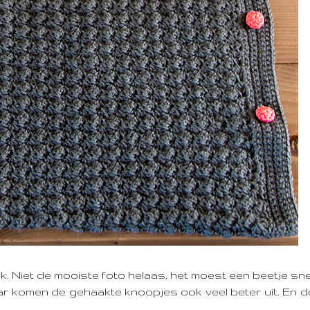
k. Niet de mooiste foto helaas, het moest een beetje sne
daar komen de gehaakte knoopjes ook veel beter uit. En do