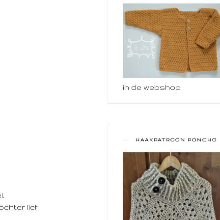
in de webshop
HAAKPATROON PONCHO
l.
chter lief