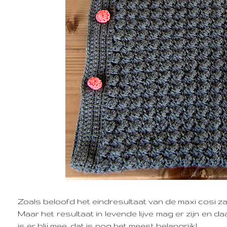
Zoals beloofd het eindresultaat van de maxi cosi za
Maar het resultaat in levende lijve mag er zijn en 
is er blij mee, dat is nog het meest belangrijk!