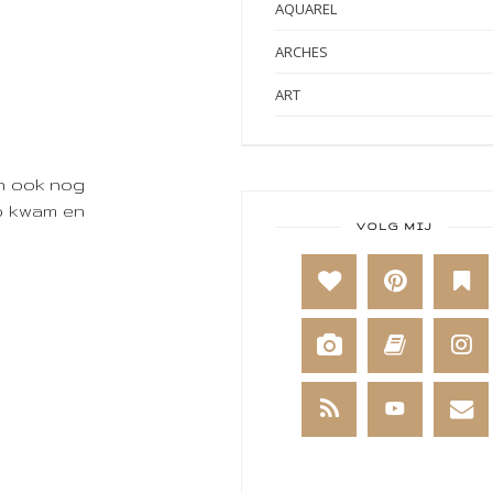
AQUAREL
ARCHES
ART
ART BY MARLENE
ART JOURNAL
en ook nog
op kwam en
BABY
VOLG MIJ
BAKKEN
BEESTENBOEL
BOEKEN
BREIEN
BRUSHO
CADEAUVERPAKKING