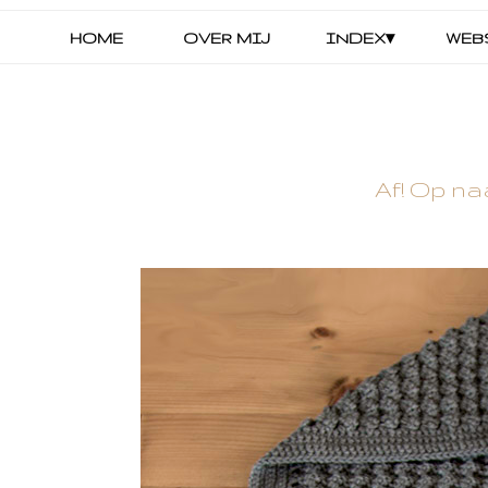
HOME
OVER MIJ
INDEX▾
WEB
Af! Op naa