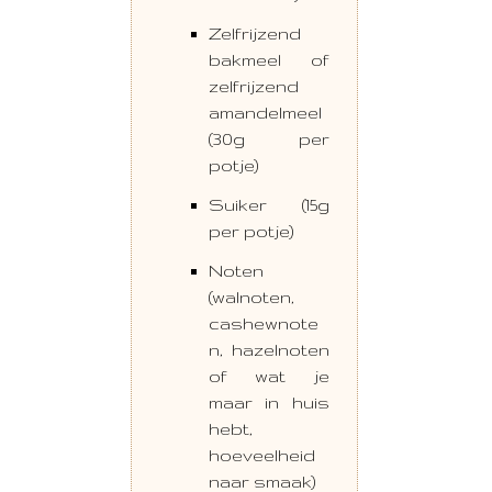
Zelfrijzend
bakmeel of
zelfrijzend
amandelmeel
(30g per
potje)
Suiker (15g
per potje)
Noten
(walnoten,
cashewnote
n, hazelnoten
of wat je
maar in huis
hebt,
hoeveelheid
naar smaak)