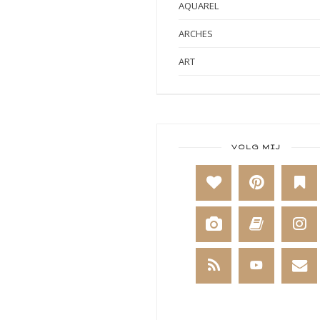
AQUAREL
ARCHES
ART
ART BY MARLENE
ART JOURNAL
BABY
VOLG MIJ
BAKKEN
BEESTENBOEL
BOEKEN
BREIEN
BRUSHO
CADEAUVERPAKKING