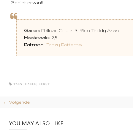
Geniet ervan!!
Garen:
Phildar Coton 3, Rico Teddy Aran
Haaknaald:
2,5
Patroon:
Crazy Patterns
,
TAGS :
HAKEN
KERST
← Volgende
YOU MAY ALSO LIKE