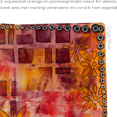
ed, squeezed orange en pommegrenate seed. En jakkes, 
ar keek was mijn mening veranderd en vond ik hem eigenlij