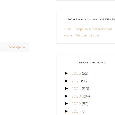
CAL 2014
CAMEO 4
SCHEMA VAN HAAKSTEKE
CARDS ONLY
van Engels/Amerikaans
naar Nederlands
CHALLENGE
COLLAGE
Vorige →
COZY COLORING
BLOG ARCHIVE
CREABEST
►
2026
(56)
CREATIEF
►
2025
(95)
CREATIVE FABRICA
►
2024
(90)
►
2023
(104)
CUPCAKES
►
2022
(82)
DEKENS
►
2021
(77)