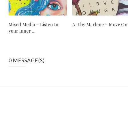
Mixed Media ~ Listen to
Art by Marlene ~ Move On
your inner ...
0 MESSAGE(S)