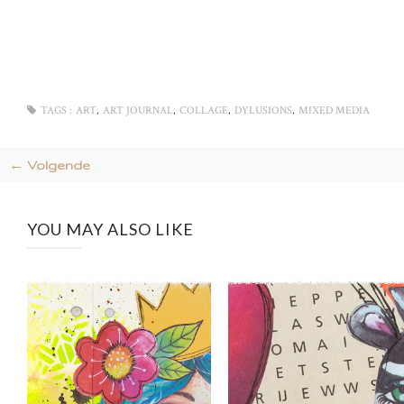
,
,
,
,
TAGS :
ART
ART JOURNAL
COLLAGE
DYLUSIONS
MIXED MEDIA
← Volgende
YOU MAY ALSO LIKE