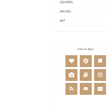
AQUAREL
ARCHES
ART
ART BY MARLENE
ART JOURNAL
BABY
VOLG MIJ
BAKKEN
BEESTENBOEL
BOEKEN
BREIEN
BRUSHO
CADEAUVERPAKKING