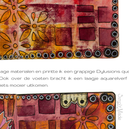
llage materialen en printte ik een grappige Dylusions quo
. Ook over de voeten bracht ik een laagje aquarelver
k iets mooier uitkomen.