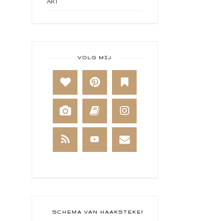
ART
ART BY MARLENE
ART JOURNAL
BABY
VOLG MIJ
BAKKEN
BEESTENBOEL
BOEKEN
BREIEN
BRUSHO
CADEAUVERPAKKING
CAL 2014
CAMEO 4
SCHEMA VAN HAAKSTEKEN