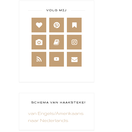
BABY
VOLG MIJ
BAKKEN
BEESTENBOEL
BOEKEN
BREIEN
BRUSHO
CADEAUVERPAKKING
CAL 2014
CAMEO 4
SCHEMA VAN HAAKSTEKEN
van Engels/Amerikaans
CARDS ONLY
naar Nederlands
CHALLENGE