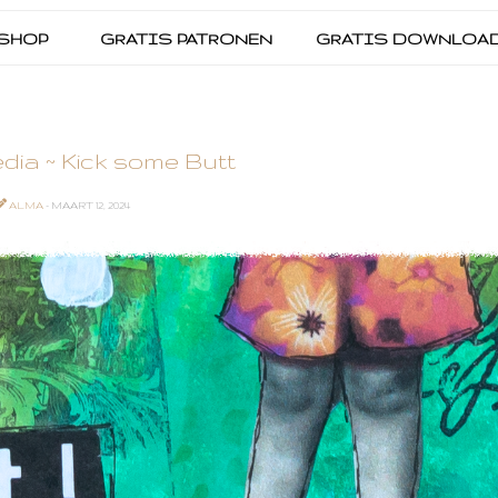
SHOP
GRATIS PATRONEN
GRATIS DOWNLOA
dia ~ Kick some Butt
ALMA
- MAART 12, 2024