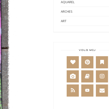
AQUAREL
ARCHES
ART
ART BY MARLENE
ART JOURNAL
BABY
VOLG MIJ
BAKKEN
BEESTENBOEL
BOEKEN
BREIEN
BRUSHO
CADEAUVERPAKKING