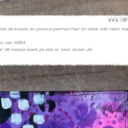
 met de kwast en posca pennen hier en daar wat mark ma
ns van ABM.
dit meisje want ze ziet er zeer stoer uit!