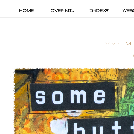
HOME
OVER MIJ
INDEX▾
WEB
Mixed Me