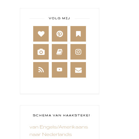
ART JOURNAL
BABY
VOLG MIJ
BAKKEN
BEESTENBOEL
BOEKEN
BREIEN
BRUSHO
CADEAUVERPAKKING
CAL 2014
CAMEO 4
SCHEMA VAN HAAKSTEKEN
van Engels/Amerikaans
CARDS ONLY
naar Nederlands