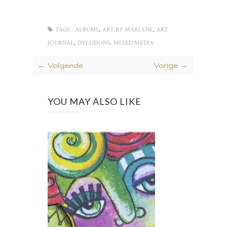
,
,
TAGS :
ALBUMS
ART BY MARLENE
ART
,
,
JOURNAL
DYLUSIONS
MIXED MEDIA
← Volgende
Vorige →
YOU MAY ALSO LIKE