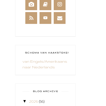
BOEKEN
BREIEN
BRUSHO
CADEAUVERPAKKING
CAL 2014
CAMEO 4
SCHEMA VAN HAAKSTEKEN
van Engels/Amerikaans
CARDS ONLY
naar Nederlands
CHALLENGE
COLLAGE
COZY COLORING
BLOG ARCHIVE
CREABEST
▼
2026
(56)