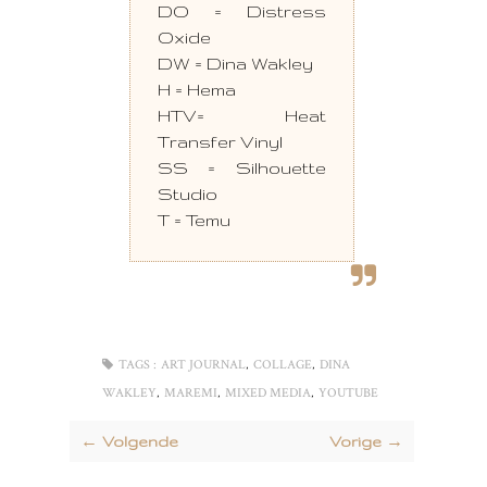
DO = Distress
Oxide
DW = Dina Wakley
H = Hema
HTV= Heat
Transfer Vinyl
SS = Silhouette
Studio
T = Temu
,
,
TAGS :
ART JOURNAL
COLLAGE
DINA
,
,
,
WAKLEY
MAREMI
MIXED MEDIA
YOUTUBE
← Volgende
Vorige →