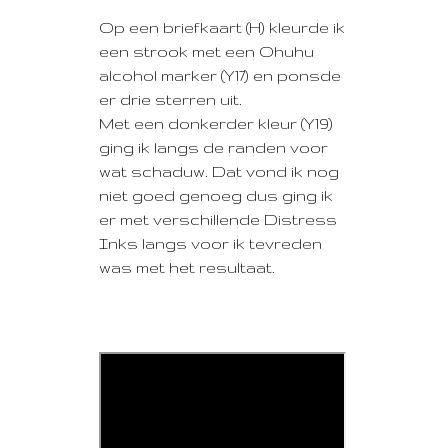
Op een briefkaart (H) kleurde ik
een strook met een Ohuhu
alcohol marker (Y17) en ponsde
er drie sterren uit.
Met een donkerder kleur (Y19)
ging ik langs de randen voor
wat schaduw. Dat vond ik nog
niet goed genoeg dus ging ik
er met verschillende Distress
Inks langs voor ik tevreden
was met het resultaat.