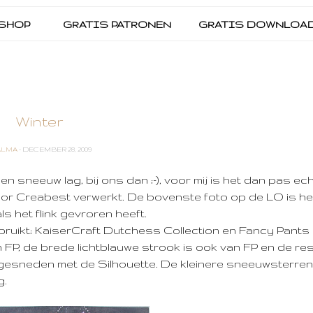
SHOP
GRATIS PATRONEN
GRATIS DOWNLOA
Winter
ALMA
- DECEMBER 28, 2009
n sneeuw lag, bij ons dan ;-), voor mij is het dan pas ech
voor Creabest verwerkt. De bovenste foto op de LO is h
als het flink gevroren heeft.
ebruikt; KaiserCraft Dutchess Collection en Fancy Pants
FP, de brede lichtblauwe strook is ook van FP en de res
esneden met de Silhouette. De kleinere sneeuwsterren 
g.