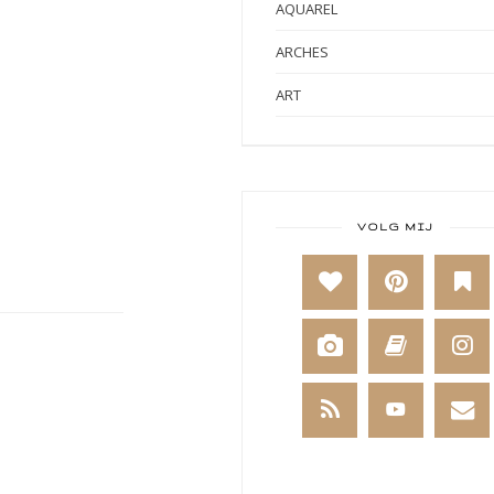
AQUAREL
ARCHES
ART
ART BY MARLENE
ART JOURNAL
BABY
VOLG MIJ
BAKKEN
BEESTENBOEL
BOEKEN
BREIEN
BRUSHO
CADEAUVERPAKKING