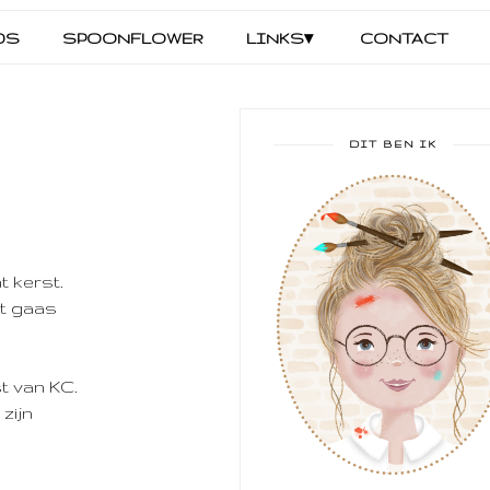
DS
SPOONFLOWER
LINKS▾
CONTACT
DIT BEN IK
t kerst.
et gaas
t van KC.
zijn