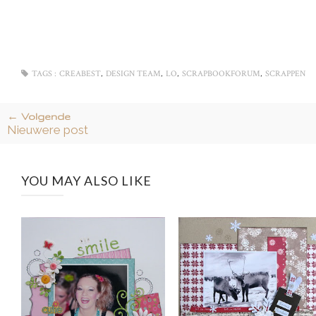
,
,
,
,
TAGS :
CREABEST
DESIGN TEAM
LO
SCRAPBOOKFORUM
SCRAPPEN
← Volgende
Nieuwere post
YOU MAY ALSO LIKE