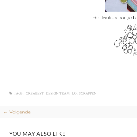
Bedankt voor je 
,
,
,
TAGS :
CREABEST
DESIGN TEAM
LO
SCRAPPEN
← Volgende
YOU MAY ALSO LIKE