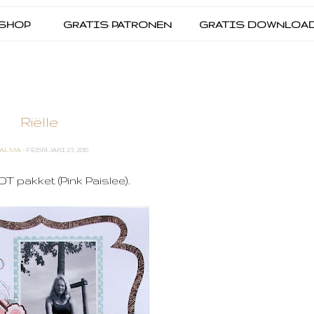
SHOP
GRATIS PATRONEN
GRATIS DOWNLOA
Riëlle
ALMA
- FEBRUARI 23, 2010
T pakket (Pink Paislee).