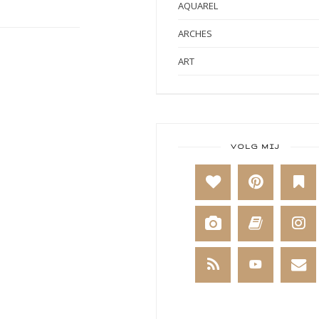
AQUAREL
ARCHES
ART
ART BY MARLENE
ART JOURNAL
BABY
VOLG MIJ
BAKKEN
BEESTENBOEL
BOEKEN
BREIEN
BRUSHO
CADEAUVERPAKKING