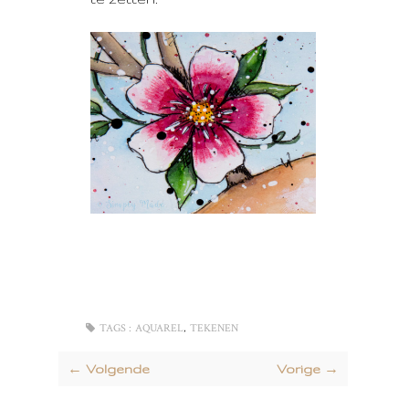
,
TAGS :
AQUAREL
TEKENEN
← Volgende
Vorige →