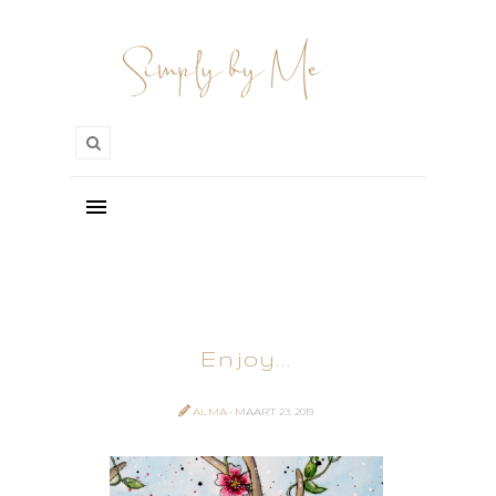
Enjoy...
ALMA
- MAART 23, 2019