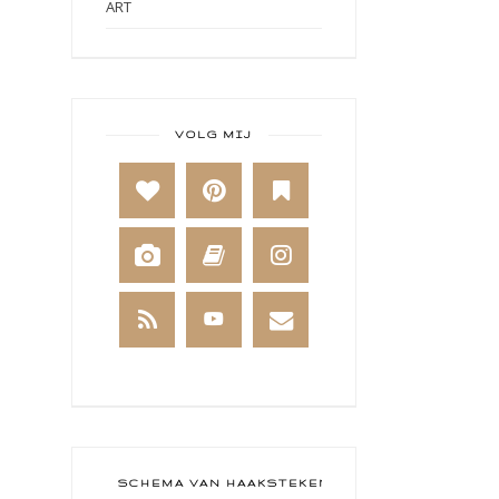
ART
ART BY MARLENE
ART JOURNAL
BABY
VOLG MIJ
BAKKEN
BEESTENBOEL
BOEKEN
BREIEN
BRUSHO
CADEAUVERPAKKING
CAL 2014
CAMEO 4
SCHEMA VAN HAAKSTEKEN